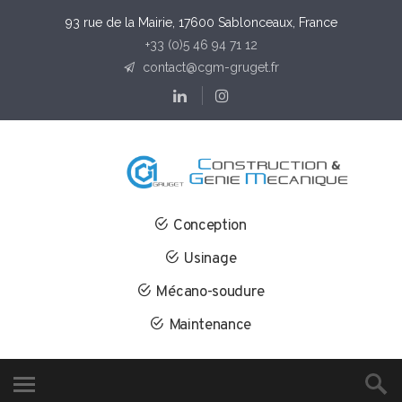
93 rue de la Mairie, 17600 Sablonceaux, France
+33 (0)5 46 94 71 12
contact@cgm-gruget.fr
Conception
Usinage
Mécano-soudure
Maintenance