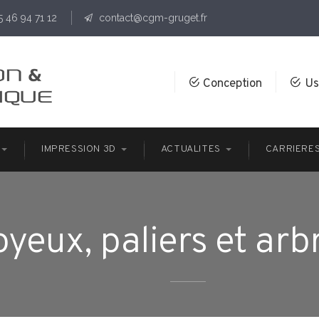
)5 46 94 71 12
contact@cgm-gruget.fr
Conception
Us
IMPRESSION 3D
ACTUALITES
CARRIERE
yeux, paliers et arb