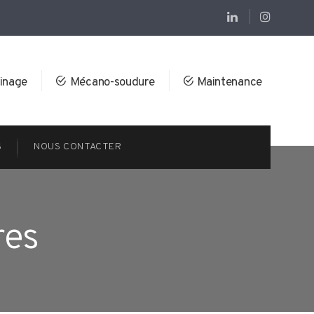
inage
Mécano-soudure
Maintenance
S
NOUS CONTACTER
res